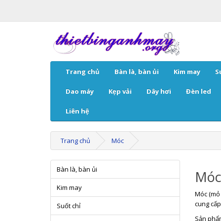
Trang chủ
Bàn là, bàn ủi
Kim may
S
Dao máy
Kẹp vải
Dây hơi
Đèn led
Liên hệ
Trang chủ
Móc
Bàn là, bàn ủi
Mó
Kim may
Móc (mỏ 
cung cấp
Suốt chỉ
Sản phẩm