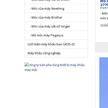
Mỏ 
277
EX5
- Móc của máy Newlong
- Mó
- Móc của máy Brother
móc t
dòng 
0VN
- Móc của máy vắt sổ Singer
- Mỏ móc máy Pegasus
Linh kiện máy khâu bao GK35-2C
Máy khâu công nghiệp