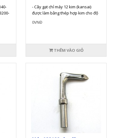
140-
- Cây gạt chỉ máy 12 kim (kansai)
3200-
được làm bằng thép hợp kim cho độ
bền và tuổi thọ cao.- Sản phẩm đ..
0VNĐ
THÊM VÀO GIỎ