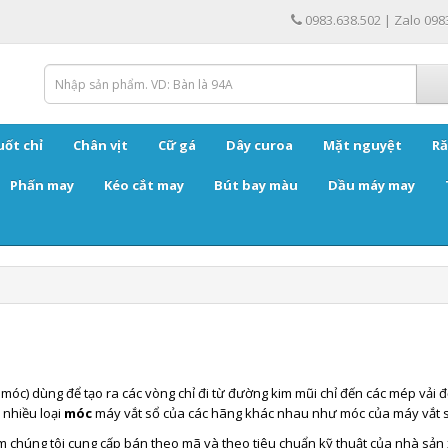
0983.638.502 | Zalo 098
uốt chỉ
Chân vịt
Cữ gá
Dây curoa
Mặt nguyệt
Ră
Phấn may
Kéo cắt may
Bút bay màu
Dầu máy may
c
móc) dùng để tạo ra các vòng chỉ đi từ đường kim mũi chỉ đến các mép vải 
 nhiều loại
móc
máy vắt sổ của các hãng khác nhau như móc của máy vắt sổ S
 chúng tôi cung cấp bán theo mã và theo tiêu chuẩn kỹ thuật của nhà sản x