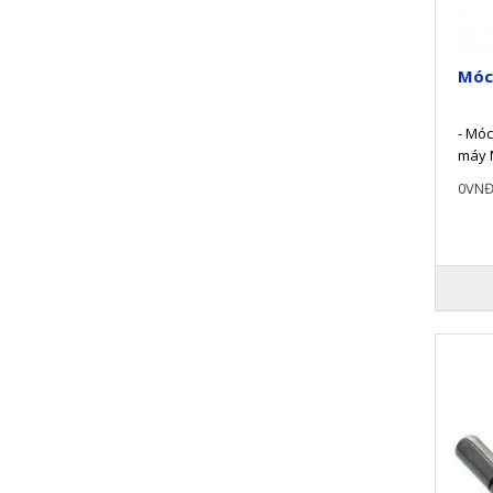
Móc
- Móc
máy 
hợp k
0VN