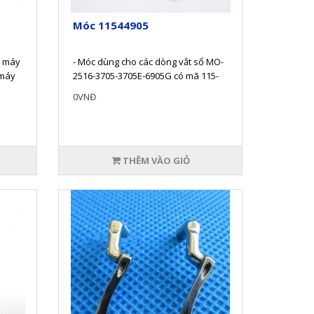
Móc 11544905
g máy
- Móc dùng cho các dòng vắt sổ MO-
 máy
2516-3705-3705E-6905G có mã 115-
kíc..
44905- Sản phẩm được chế tạo ..
0VNĐ
THÊM VÀO GIỎ