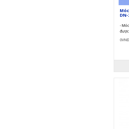
Móc
DN-
- Mó
được 
kim c
0VN