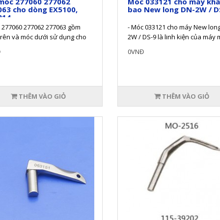
móc 277060 277062
Móc 033121 cho máy kh
063 cho dòng EX5100,
bao New long DN-2W / D
214
c 277060 277062 277063 gồm
- Móc 033121 cho máy New lon
rên và móc dưới sử dụng cho
2W / DS-9 là linh kiện của máy
EX5100, EX5214, máy v..
bao (khâu bao-đóng bao).- S..
Đ
0VNĐ
THÊM VÀO GIỎ
THÊM VÀO GIỎ