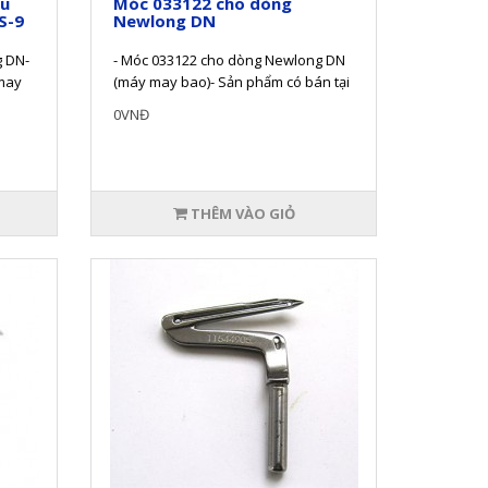
âu
Móc 033122 cho dòng
S-9
Newlong DN
g DN-
- Móc 033122 cho dòng Newlong DN
 may
(máy may bao)- Sản phẩm có bán tại
thietbinganhmay.org , quý k..
0VNĐ
THÊM VÀO GIỎ