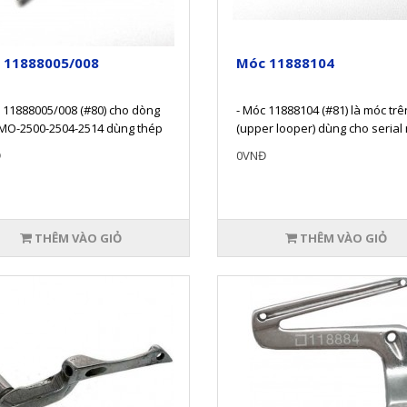
 11888005/008
Móc 11888104
 11888005/008 (#80) cho dòng
- Móc 11888104 (#81) là móc trê
MO-2500-2504-2514 dùng thép
(upper looper) dùng cho serial
im cho độ bền và sự ổn đ..
vắt sổ MO-2400/MO-2500 là d..
Đ
0VNĐ
THÊM VÀO GIỎ
THÊM VÀO GIỎ