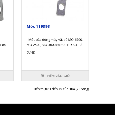
Móc 119993
-
- Móc của dòng máy vắt sổ MO-6700,
# 84-
MO-2500, MO-3600 có mã 119993- Là
h..
loại móc dưới (Lower Loope..
0VNĐ
THÊM VÀO GIỎ
Hiển thị từ 1 đến 15 của 104 (7 Trang)