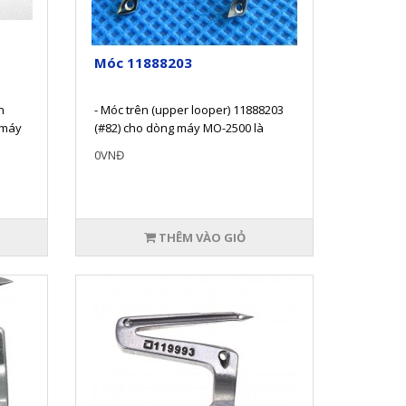
Móc 11888203
n
- Móc trên (upper looper) 11888203
 máy
(#82) cho dòng máy MO-2500 là
dòng máy vắt sổ phổ biến tại V..
0VNĐ
THÊM VÀO GIỎ