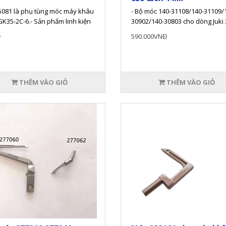
cho máy 3200
5081 là phụ tùng móc máy khâu
- Bộ móc 140-31108/140-31109/
K35-2C-6.- Sản phẩm linh kiện
30902/140-30803 cho dòng Juki 
tùng của máy khâu bao GK35..
Sản phẩm được bán theo bộ,..
Đ
590.000VNĐ
THÊM VÀO GIỎ
THÊM VÀO GIỎ