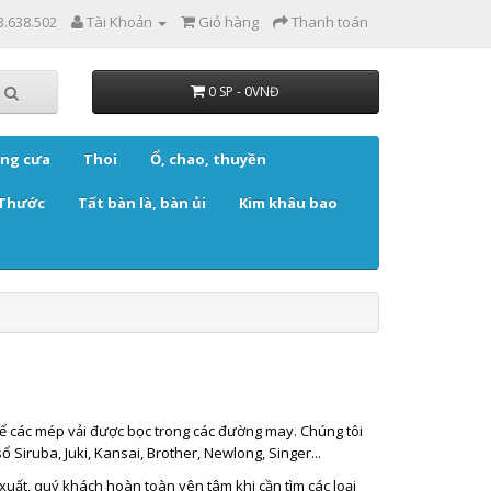
3.638.502
Tài Khoản
Giỏ hàng
Thanh toán
0 SP - 0VNĐ
ng cưa
Thoi
Ổ, chao, thuyền
Thước
Tất bàn là, bàn ủi
Kim khâu bao
để các mép vải được bọc trong các đường may. Chúng tôi
iruba, Juki, Kansai, Brother, Newlong, Singer...
uất, quý khách hoàn toàn yên tâm khi cần tìm các loại