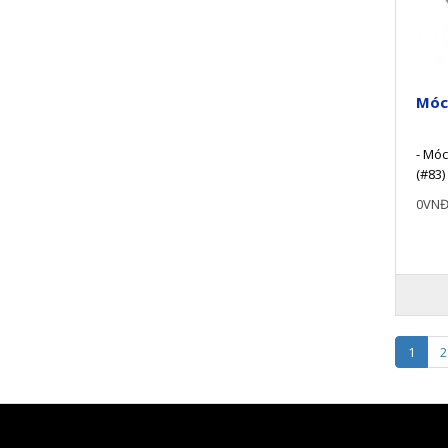
Móc
- Móc
(#83)
2500 
0VN
1
2