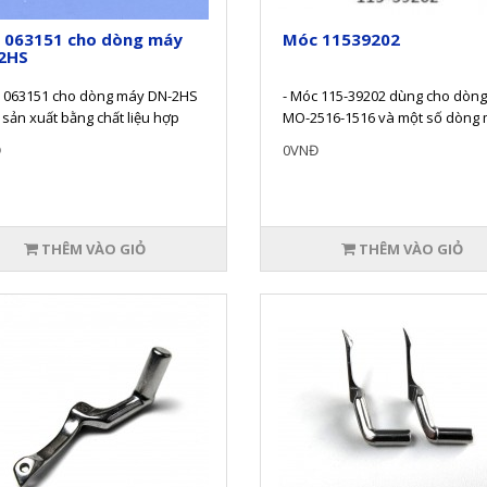
 063151 cho dòng máy
Móc 11539202
2HS
c 063151 cho dòng máy DN-2HS
- Móc 115-39202 dùng cho dòn
sản xuất bằng chất liệu hợp
MO-2516-1516 và một số dòng
ường độ cao.- Có bán tại thie..
khác.- Được sản xuất theo đúng 
Đ
0VNĐ
THÊM VÀO GIỎ
THÊM VÀO GIỎ