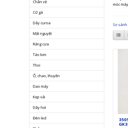
Chân vịt
móc máy 
Cữ gá
Dây curoa
So sánh 
Mặt nguyệt
Răng cưa
Táo kim
Thoi
Ổ, chao, thuyền
Dao máy
Kẹp vải
Dây hơi
Đèn led
350
GK3