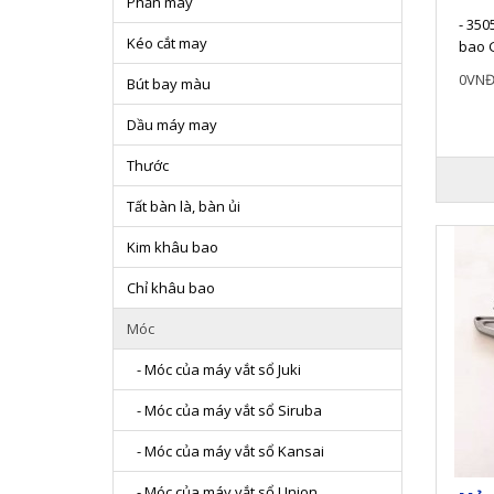
Phấn may
- 350
Kéo cắt may
bao G
phụ 
0VN
Bút bay màu
Dầu máy may
Thước
Tất bàn là, bàn ủi
Kim khâu bao
Chỉ khâu bao
Móc
- Móc của máy vắt sổ Juki
- Móc của máy vắt sổ Siruba
- Móc của máy vắt sổ Kansai
- Móc của máy vắt sổ Union