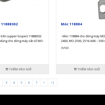
 11888302
Móc 118884
 trên (upper looper) 11888302
- Móc 118884 cho dòng máy MO
 dùng cho dòng máy vắt sổ MO-
2400, MO-2500, 2516-dd6 – 500 
; MO-2514N ; MO-2416N..
Sản phẩm được hoàn thiện chín
Đ
0VNĐ
THÊM VÀO GIỎ
THÊM VÀO GIỎ
3
4
5
6
7
>
>|