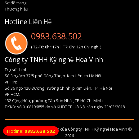
Sơ đồ trang
Thương hiệu
Hotline Liên Hệ
0983.638.502
( T2-T6: 8h~17h | T7: 8h~12h CN: nghỉ )
Công ty TNHH Kỹ nghệ Hoa Vinh
Trụ sở chính:
Số 3 ngách 37/5 phố Đông Tác, p. Kim Liên, tp Hà Nội.
VP HN:
Số 36 ngõ 120 Đường Trường Chinh, p Kim Liên, TP. Hà Nội
VP HCM:
132 Cộng Hòa, phường Tân Sơn Nhất, TP Hồ Chí Minh
ĐKKD: số 0108196855 do sở KHĐT TP Hà Nội cấp ngày 23/03/2018
Bản quyền của Công ty TNHH Kỹ nghệ Hoa Vinh ©
Hotline:
0983.638.502
2026