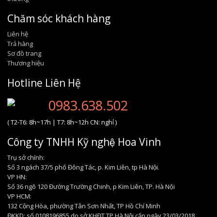
Chăm sóc khách hàng
Liên hệ
Trả hàng
Sơ đồ trang
Thương hiệu
Hotline Liên Hệ
0983.638.502
( T2-T6: 8h~17h | T7: 8h~12h CN: nghỉ )
Công ty TNHH Kỹ nghệ Hoa Vinh
Trụ sở chính:
Số 3 ngách 37/5 phố Đông Tác, p. Kim Liên, tp Hà Nội.
VP HN:
Số 36 ngõ 120 Đường Trường Chinh, p Kim Liên, TP. Hà Nội
VP HCM:
132 Cộng Hòa, phường Tân Sơn Nhất, TP Hồ Chí Minh
ĐKKD: số 0108196855 do sở KHĐT TP Hà Nội cấp ngày 23/03/2018