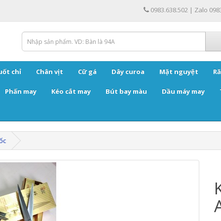
0983.638.502 | Zalo 098
uốt chỉ
Chân vịt
Cữ gá
Dây curoa
Mặt nguyệt
Ră
Phấn may
Kéo cắt may
Bút bay màu
Dầu máy may
ốc