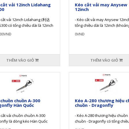
cắt vải 12inch Lidahang
Kéo cắt vải may Anysew
00
12inch
 cắt vải 12inch Lidahang (利达
- Kéo cắt vải may Anysew 12inc
300 có tổng chiều dài là 12inch
tổng chiều dài là 12inch (khoản
ng 30.5cm)- Sản..
30.5cm) và kích thước chi tiết nh
000VNĐ
0VNĐ
THÊM VÀO GIỎ
THÊM VÀO GIỎ
 chuồn chuồn A-300
Kéo A-280 thương hiệu c
gonfly Hàn Quốc
chuồn - Dragonfly
 cắt vải chuồn chuồn A-300
- Kéo A-280 thương hiệu chuồn
onfly là dòng kéo Hàn Quốc
chuồn - Dragonfly có tổng chiều
ấp chuyên dụng có kích thước
là 284mm ~11 inches- Được rèn t