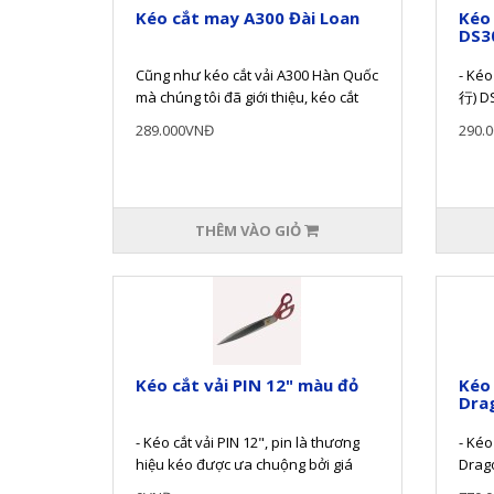
Kéo cắt may A300 Đài Loan
Kéo 
DS3
Cũng như kéo cắt vải A300 Hàn Quốc
- Kéo
mà chúng tôi đã giới thiệu, kéo cắt
行) DS
vải A-300 Đài Loan có c..
(khoả
289.000VNĐ
290.
THÊM VÀO GIỎ
Kéo cắt vải PIN 12" màu đỏ
Kéo
Dra
- Kéo cắt vải PIN 12", pin là thương
- Kéo
hiệu kéo được ưa chuộng bởi giá
Drag
thành tốt và chất lượng cao.- T..
cao c