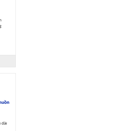
h
g
ư ..
huồn
 dài
ừ t..