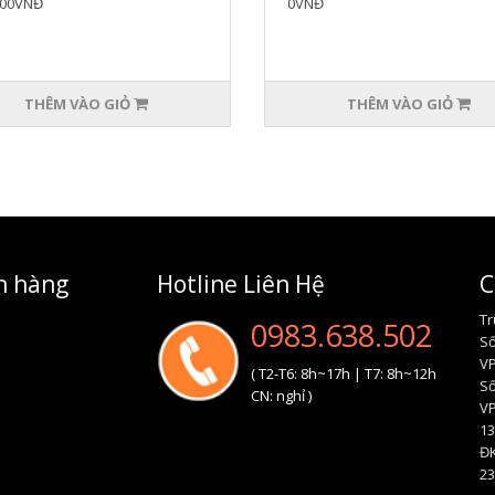
000VNĐ
0VNĐ
THÊM VÀO GIỎ
THÊM VÀO GIỎ
h hàng
Hotline Liên Hệ
C
Tr
0983.638.502
Sô
VP
( T2-T6: 8h~17h | T7: 8h~12h
Số
CN: nghỉ )
V
13
ĐK
23