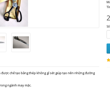
Mã
Tì
Số
én được chế tạo bằng thép không gỉ sét giúp tạo nên những đường
g trong ngành may mặc.