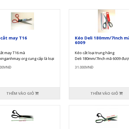
 cắt may T16
Kéo Deli 180mm/7Inch m
6009
cắt may T16 mà
Kéo cắt loại trung hãng
binganhmay.org cung cấp là loại
Deli 180mm/7Inch mã 6009 đượ
ử dụng để cắt vải phục vụ trong
bằng thép không rỉ cực kỳ sắc 
000VNĐ
31.000VNĐ
h m..
với..
THÊM VÀO GIỎ
THÊM VÀO GIỎ