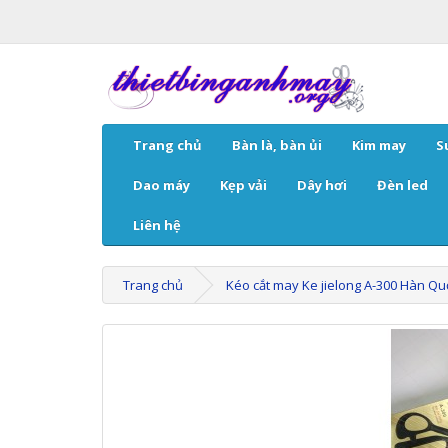
Trang chủ
Bàn là, bàn ủi
Kim may
S
Dao máy
Kẹp vải
Dây hơi
Đèn led
Liên hệ
Trang chủ
Kéo cắt may Ke jielong A-300 Hàn Qu