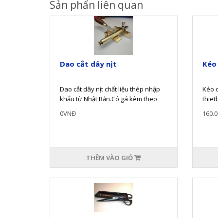
Sản phẩn liên quan
Dao cắt dây nịt
Kéo
Dao cắt dây nịt chất liệu thép nhập
Kéo 
khẩu từ Nhật Bản.Có gá kèm theo
thiet
giúp dễ dàng trong việc vừa đ..
kéo s
0VNĐ
160.
ngàn
THÊM VÀO GIỎ