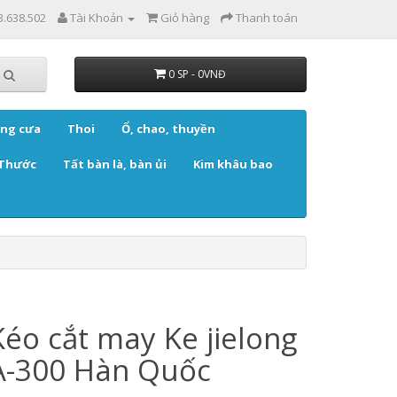
3.638.502
Tài Khoản
Giỏ hàng
Thanh toán
0 SP - 0VNĐ
ng cưa
Thoi
Ổ, chao, thuyền
Thước
Tất bàn là, bàn ủi
Kim khâu bao
Kéo cắt may Ke jielong
A-300 Hàn Quốc