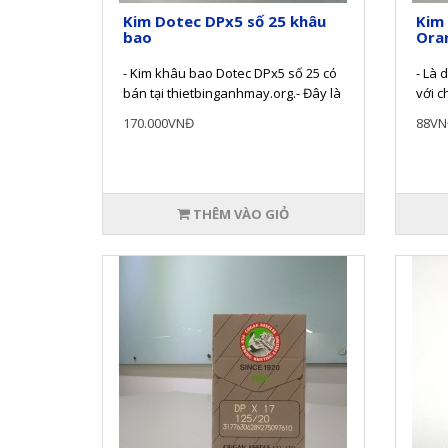
Kim Dotec DPx5 số 25 khâu
Kim
bao
Oran
- Kim khâu bao Dotec DPx5 số 25 có
- Là 
bán tại thietbinganhmay.org.- Đây là
với c
một trong các lo..
cạnh 
170.000VNĐ
88VN
THÊM VÀO GIỎ