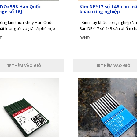
 DOx558 Hàn Quốc
Kim DP*17 số 14B cho m
ge số 16J
khâu công nghiệp
dòng kim thùa khuy Hàn Quốc
- Kim máy khâu công nghiệp Nh
hất lượng tốt và giá cả phù hợp
Bản DP*17 số 14B sản phẩm ch
tranh.- Ký hiệu vỏ hộp: D..
lượng tiêu chuẩn của hãng.- Ki
Đ
0VNĐ
máy b..
THÊM VÀO GIỎ
THÊM VÀO GIỎ