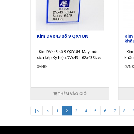
Kim DVx43 số 9 QXYUN
Kim
khâ
- Kim DVx43 số 9 QXYUN- May móc
- Kim
xích kép.Ký hiệu:DVx43 | 62x43Size:
khâu
65/9-Sản phẩm kim DVx43 qxyun có..
phẩm 
0VNĐ
0VN
hã..
THÊM VÀO GIỎ
|<
<
1
2
3
4
5
6
7
8