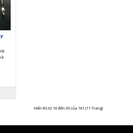
ay
K8-
và
m.-
Hiển thị từ 16 đến 30 của 161 (11 Trang)