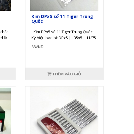
c
Kim DPx5 số 11 Tiger Trung
Quốc
chất
- Kim DPx5 số 11 Tiger Trung Quốc.-
td là
Ký hiệu bao bì: DPx5 | 135x5 | 11/75-
Sản phẩm kim máy khâu Tige..
88VNĐ
THÊM VÀO GIỎ