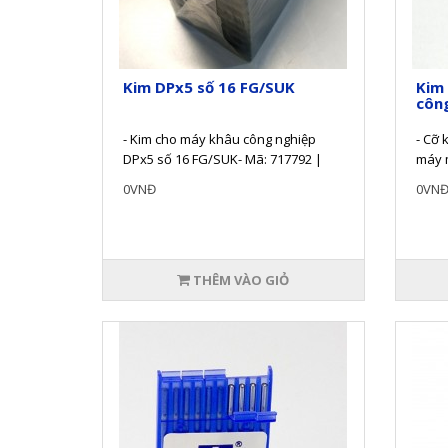
Kim DPx5 số 16 FG/SUK
Kim
côn
- Kim cho máy khâu công nghiệp
- Cỡ 
DPx5 số 16 FG/SUK- Mã: 717792 |
máy 
134 | DPx5 | 135x5 | FG/SUK |
phẩm 
0VNĐ
0VN
100/16-..
hãn..
THÊM VÀO GIỎ