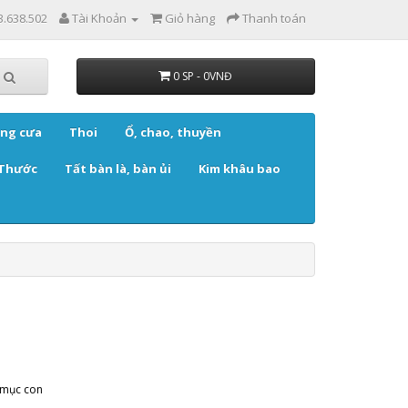
3.638.502
Tài Khoản
Giỏ hàng
Thanh toán
0 SP - 0VNĐ
ng cưa
Thoi
Ổ, chao, thuyền
Thước
Tất bàn là, bàn ủi
Kim khâu bao
 mục con