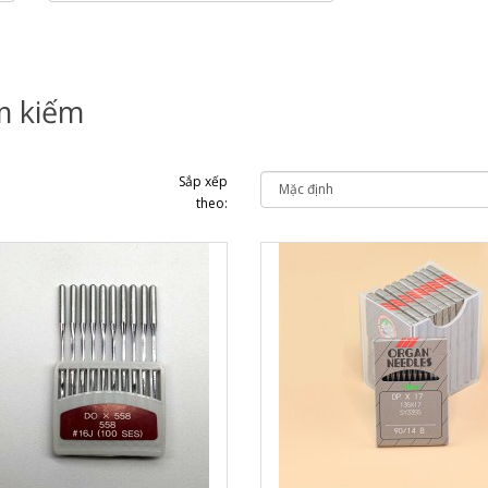
m kiếm
Sắp xếp
theo: