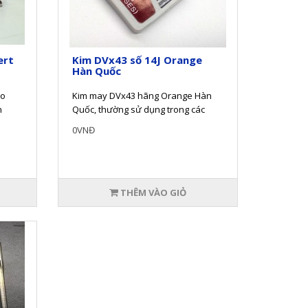
ert
Kim DVx43 số 14J Orange
Hàn Quốc
ho
Kim may DVx43 hãng Orange Hàn
n
Quốc, thường sử dụng trong các
 dài
đường may móc xích kép của máy
0VNĐ
vắt sổ.K..
THÊM VÀO GIỎ