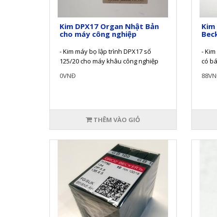
Kim DPX17 Organ Nhật Bản
Kim 
cho máy công nghiệp
Bec
- Kim máy bọ lập trình DPX17 số
- Kim
125/20 cho máy khâu công nghiệp
có bá
của hãng Organ (Nhật Bản)- Được
phẩm 
0VNĐ
88VN
sản ..
THÊM VÀO GIỎ