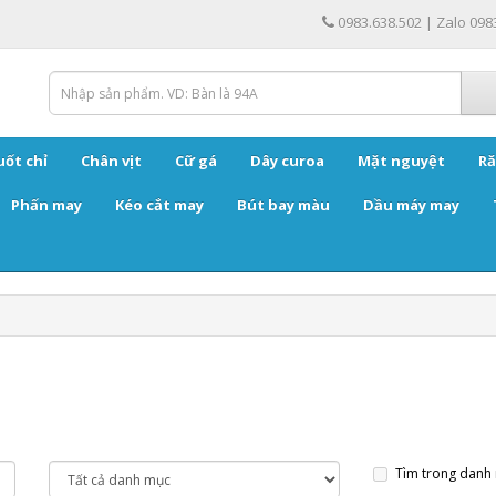
0983.638.502 | Zalo 098
uốt chỉ
Chân vịt
Cữ gá
Dây curoa
Mặt nguyệt
Ră
Phấn may
Kéo cắt may
Bút bay màu
Dầu máy may
Tìm trong danh