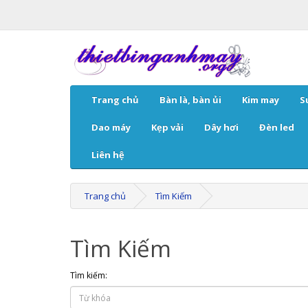
Trang chủ
Bàn là, bàn ủi
Kim may
S
Dao máy
Kẹp vải
Dây hơi
Đèn led
Liên hệ
Trang chủ
Tìm Kiếm
Tìm Kiếm
Tìm kiếm: