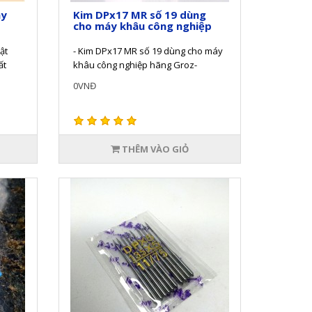
áy
Kim DPx17 MR số 19 dùng
cho máy khâu công nghiệp
ật
- Kim DPx17 MR số 19 dùng cho máy
ất
khâu công nghiệp hãng Groz-
m
Beckert là kim thẳng có rãnh đơn và
0VNĐ
cạn..
THÊM VÀO GIỎ