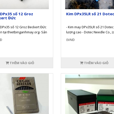
DPx35 số 12 Groz
Kim DPx35LR số 21 Dote
kert Đức
 DPx35 số 12 Groz Beckert Đức
- Kim may DPx35LR số 21 Dotec 
n tại thietbinganhmay.org- Sản
lượng cao - Dotec Needle Co., L
được sản xuất và quản lý..
một trong những tập ..
Đ
0VNĐ
THÊM VÀO GIỎ
THÊM VÀO GIỎ