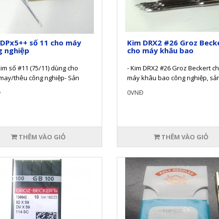
 DPx5++ số 11 cho máy
Kim DRX2 #26 Groz Beck
g nghiệp
cho máy khâu bao
kim số #11 (75/11) dùng cho
- Kim DRX2 #26 Groz Beckert c
may/thêu công nghiệp- Sản
máy khâu bao công nghiệp, sả
chính hãng với tiêu chuẩn từ
phẩm chính hãng có tổng chiều
Đ
0VNĐ
là 6..
THÊM VÀO GIỎ
THÊM VÀO GIỎ