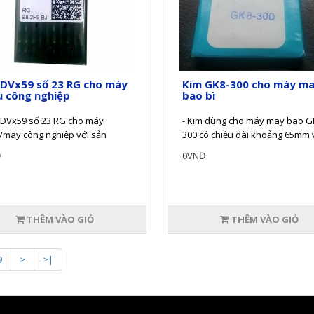
 DVx59 số 23 RG cho máy
Kim GK8-300 cho máy m
u công nghiệp
bao bì
 DVx59 số 23 RG cho máy
- Kim dùng cho máy may bao G
/may công nghiệp với sản
300 có chiều dài khoảng 65mm 
được sản xuất theo tiêu chuẩn
đường kính đốc kim khoảng 4m
Đ
0VNĐ
Sản p..
THÊM VÀO GIỎ
THÊM VÀO GIỎ
9
>
>|